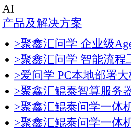
AI
产品及解决方案
>聚鑫汇问学 企业级Age
>聚鑫汇问学 智能流程
>爱问学 PC本地部署
>聚鑫汇鲲泰智算服务
>聚鑫汇鲲泰问学一体
>聚鑫汇鲲泰问学一体机De