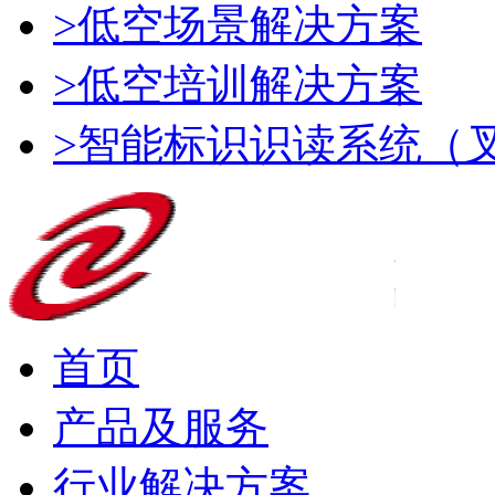
>低空场景解决方案
>低空培训解决方案
>智能标识识读系统（
首页
产品及服务
行业解决方案