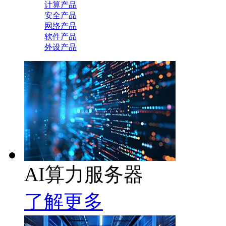
计算产品
安全产品
网络产品
软件产品
外设产品
AI算力服务器
了解更多