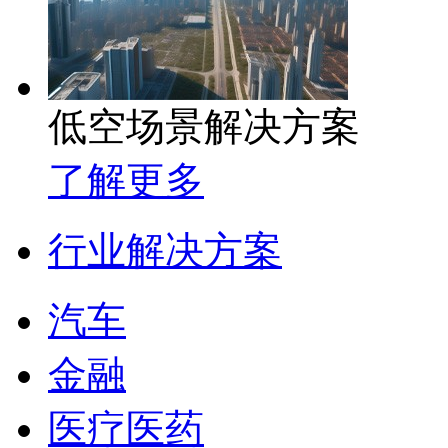
低空场景解决方案
了解更多
行业解决方案
汽车
金融
医疗医药