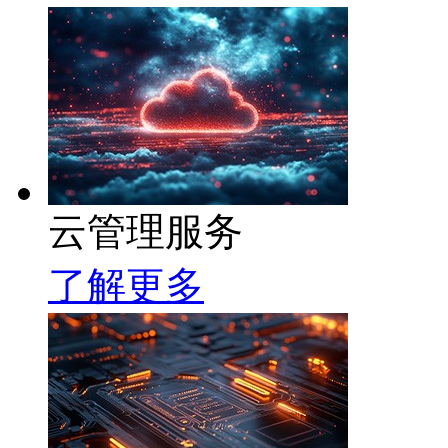
云管理服务
了解更多