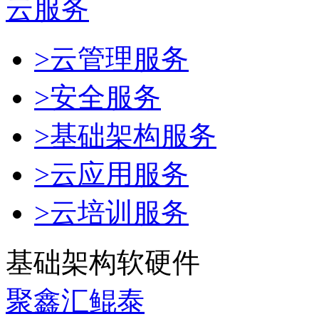
云服务
>云管理服务
>安全服务
>基础架构服务
>云应用服务
>云培训服务
基础架构软硬件
聚鑫汇鲲泰