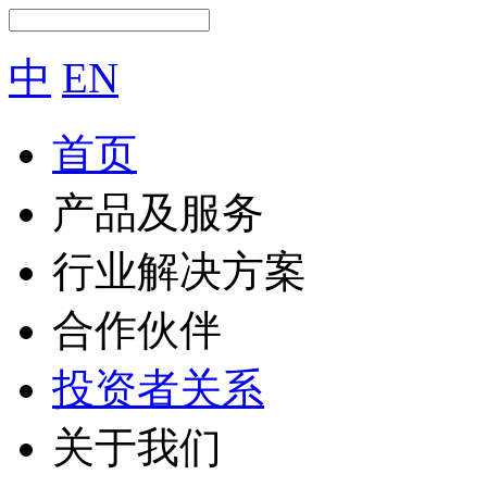
中
EN
首页
产品及服务
行业解决方案
合作伙伴
投资者关系
关于我们