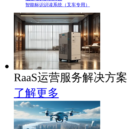
智能标识识读系统（叉车专用）
RaaS运营服务解决方案
了解更多