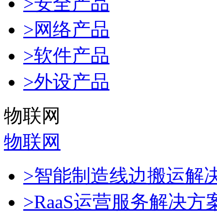
>安全产品
>网络产品
>软件产品
>外设产品
物联网
物联网
>智能制造线边搬运解
>RaaS运营服务解决方