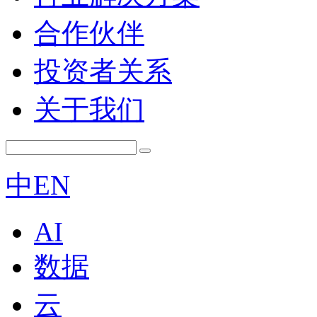
合作伙伴
投资者关系
关于我们
中
EN
AI
数据
云