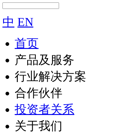
中
EN
首页
产品及服务
行业解决方案
合作伙伴
投资者关系
关于我们