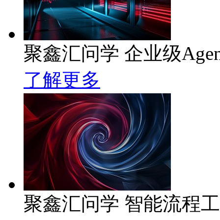
聚鑫汇问学 企业级Age
了解更多
聚鑫汇问学 智能流程