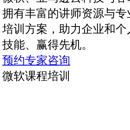
拥有丰富的讲师资源与专业
培训方案，助力企业和
技能、赢得先机。
预约专家咨询
微软课程培训