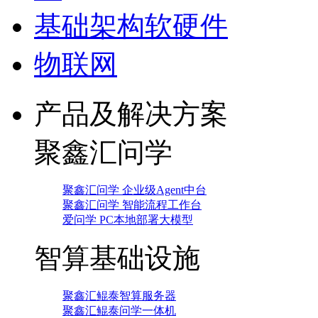
基础架构软硬件
物联网
产品及解决方案
聚鑫汇问学
聚鑫汇问学 企业级Agent中台
聚鑫汇问学 智能流程工作台
爱问学 PC本地部署大模型
智算基础设施
聚鑫汇鲲泰智算服务器
聚鑫汇鲲泰问学一体机