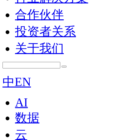
合作伙伴
投资者关系
关于我们
中
EN
AI
数据
云