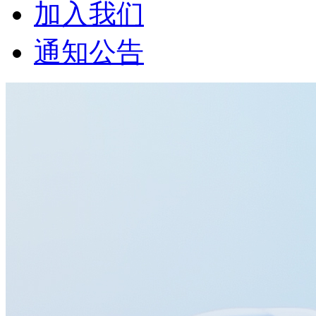
加入我们
通知公告