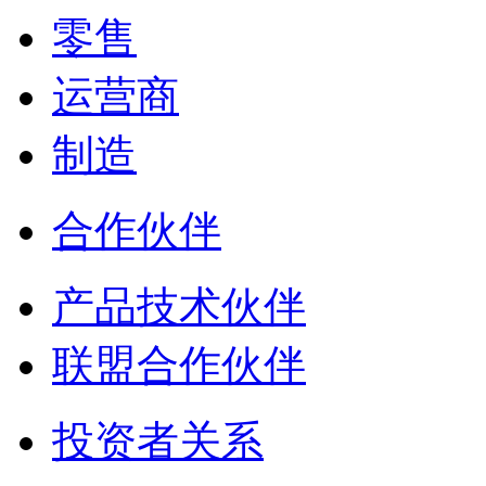
零售
运营商
制造
合作伙伴
产品技术伙伴
联盟合作伙伴
投资者关系