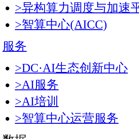
>异构算力调度与加速
>智算中心(AICC)
服务
>DC·AI生态创新中心
>AI服务
>AI培训
>智算中心运营服务