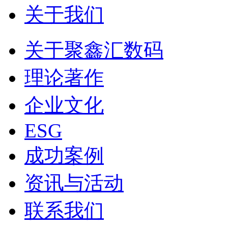
关于我们
关于聚鑫汇数码
理论著作
企业文化
ESG
成功案例
资讯与活动
联系我们