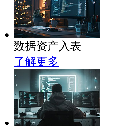
数据资产入表
了解更多